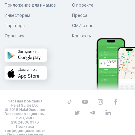
Приложение для имамов
О проекте
Инвесторам
Пресса
Партнеры
СМИ о нас
Франшиза
Контакты
Загрузить на
Доступно в
App Store
Частная компания
Halal Guide Ltd.
© 2018 HalalGuide.me
Все права защищены.
БИН/ИИН
210240900176
Политика
конфиденциальности