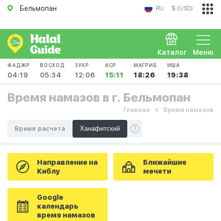
Бельмопан
RU
$ (USD)
Каталог
Меню
ФАДЖР
ВОСХОД
ЗУХР
АСР
МАГРИБ
ИША
04:19
05:34
12:06
15:11
18:26
19:38
Время намазов в г. Бельмопан
Главная
Время намазов
Время расчета
Направление на
Ближайшие
Киблу
мечети
Google
календарь
время намазов