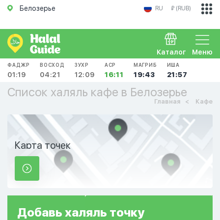
Белозерье
RU
₽ (RUB)
Каталог
Меню
ФАДЖР
ВОСХОД
ЗУХР
АСР
МАГРИБ
ИША
01:19
04:21
12:09
16:11
19:43
21:57
Список халяль кафе в Белозерье
Главная
Кафе
Карта точек
Добавь
халяль
точку