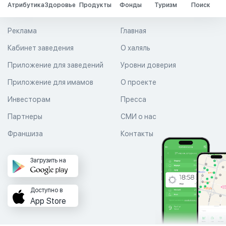
Атрибутика
Здоровье
Продукты
Фонды
Туризм
Поиск
Реклама
Главная
Кабинет заведения
О халяль
Приложение для заведений
Уровни доверия
Приложение для имамов
О проекте
Инвесторам
Пресса
Партнеры
СМИ о нас
Франшиза
Контакты
Загрузить на
Доступно в
App Store