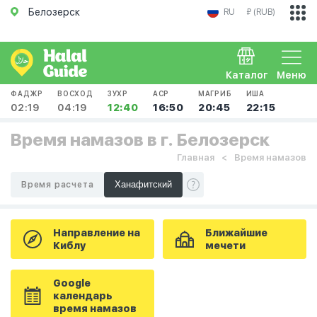
Белозерск
RU
₽ (RUB)
Каталог
Меню
ФАДЖР
ВОСХОД
ЗУХР
АСР
МАГРИБ
ИША
02:19
04:19
12:40
16:50
20:45
22:15
Время намазов в г. Белозерск
Главная
Время намазов
Время расчета
Направление на
Ближайшие
Киблу
мечети
Google
календарь
время намазов