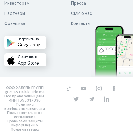
Инвесторам
Пресса
Партнеры
СМИ о нас
Франшиза
Контакты
Загрузить на
Доступно в
App Store
ООО ХАЛЯЛЬ ГРУПП
© 2018 HalalGuide.me
Все права защищены.
ИНН 1655317836
Политика
конфиденциальности
Пользовательское
соглашение
Правилами защиты
информации о
Пользователях