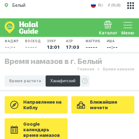
Белый
RU
₽ (RUB)
Каталог
Меню
ФАДЖР
ВОСХОД
ЗУХР
АСР
МАГРИБ
ИША
--:--
-----
12:01
17:03
-----
--:--
Время намазов в г. Белый
Главная
Время намазов
Время расчета
Направление на
Ближайшие
Киблу
мечети
Google
календарь
время намазов