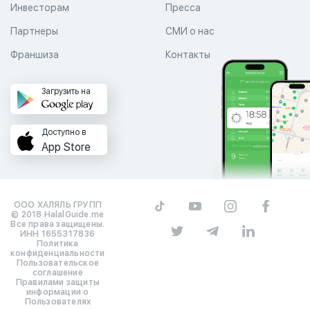
Инвесторам
Пресса
Партнеры
СМИ о нас
Франшиза
Контакты
Загрузить на
Доступно в
App Store
ООО ХАЛЯЛЬ ГРУПП
© 2018 HalalGuide.me
Все права защищены.
ИНН 1655317836
Политика
конфиденциальности
Пользовательское
соглашение
Правилами защиты
информации о
Пользователях