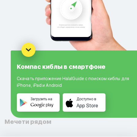
Компас киблы в смартфоне
Скачать приложение HalalGuide с поиском киблы для
iPhone, iPad и Android
Загрузить на
Доступно в
App Store
Мечети рядом