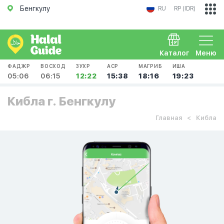
Бенгкулу
RU
RP (IDR)
Каталог
Меню
ФАДЖР
ВОСХОД
ЗУХР
АСР
МАГРИБ
ИША
05:06
06:15
12:22
15:38
18:16
19:23
Кибла г. Бенгкулу
Главная
Кибла