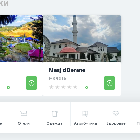
ки
Masjid Berane
Мечеть
0
0
е
Отели
Одежда
Атрибутика
Здоровье
П