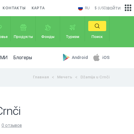
войти
КОНТАКТЫ
КАРТА
RU
$ (USD)
овье
Продукты
Фонды
Туризм
Поиск
СМИ
Блогеры
Android
iOS
Главная
Мечеть
Džamija u Crnči
Crnči
0 отзывов