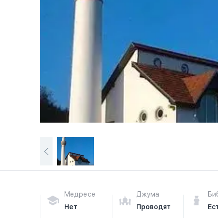
Медресе
Джума
Би
Нет
Проводят
Ес