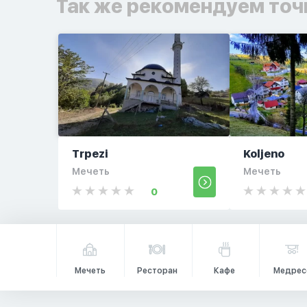
Так же рекомендуем точ
Trpezi
Koljeno
Мечеть
Мечеть
0
Мечеть
Ресторан
Кафе
Медрес