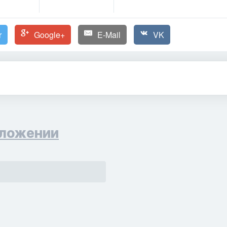
r
Google+
E-Mail
VK
ложении