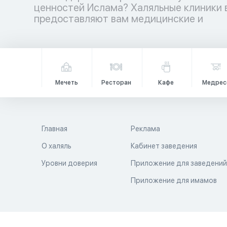
ценностей Ислама? Халяльные клиники 
медицинских учреждений ждет ва
предоставляют вам медицинские и
Мечеть
Ресторан
Кафе
Медрес
Главная
Реклама
О халяль
Кабинет заведения
Уровни доверия
Приложение для заведени
Приложение для имамов