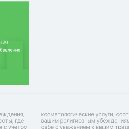
 +20
обавление
.
еждения,
ствующие
соты, где
тьтесь о
я с учетом
 Перечень