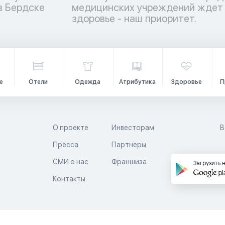
в Бердске
с – ваше
здоровье - наш приоритет.
е
Отели
Одежда
Атрибутика
Здоровье
П
О проекте
Инвесторам
В
Пресса
Партнеры
й
СМИ о нас
Франшиза
Загрузить 
Контакты