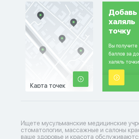
Добавь
халяль
точку
Вы получите
баллов за д
халяль точки
Карта точек
Ищете мусульманские медицинские учр
косметологические услуги, соответ
стоматологии, массажные и салоны кра
вашим религиозным убеждениям. Позабо
ваше здоровье и красота обслуживаютс
себе с уважением к вашим традициям.