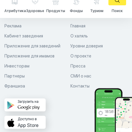
Атрибутика
Здоровье
Продукты
Фонды
Туризм
Поиск
Реклама
Главная
Кабинет заведения
О халяль
Приложение для заведений
Уровни доверия
Приложение для имамов
О проекте
Инвесторам
Пресса
Партнеры
СМИ о нас
Франшиза
Контакты
Загрузить на
Доступно в
App Store