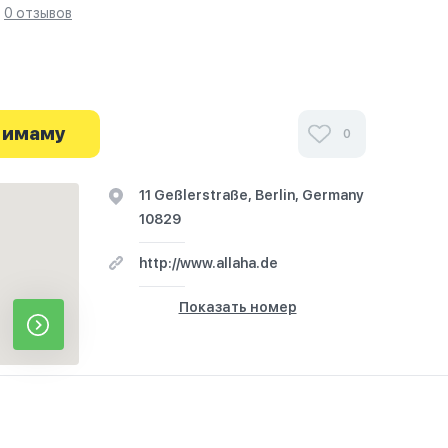
0 отзывов
ми посетителей Islamische Gemeinschaft
ime в г.Берлин на фотографиях и узнайте о часах
 имаму
0
 путешествие начинается здесь.
11 Geßlerstraße, Berlin, Germany
10829
http://www.allaha.de
Показать номер