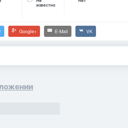
т
Не
Нет
известно
r
Google+
E-Mail
VK
ложении