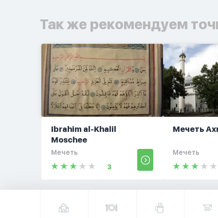
Так же рекомендуем точ
Ibrahim al-Khalil
Мечеть А
Moschee
Мечеть
Мечеть
3