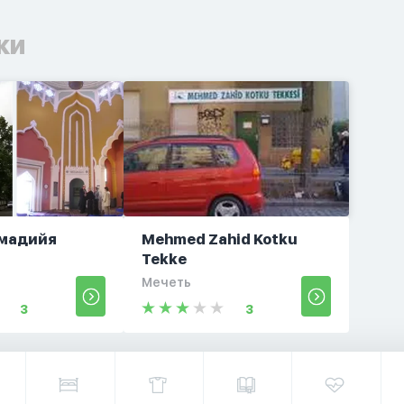
ки
хмадийя
Mehmed Zahid Kotku
Tekke
Мечеть
3
3