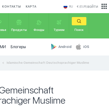
войти
КОНТАКТЫ
КАРТА
RU
€ (EUR)
овье
Продукты
Фонды
Туризм
Поиск
СМИ
Блогеры
Android
iOS
Islamische Gemeinschaft Deutschsprachiger Muslime
 Gemeinschaft
rachiger Muslime