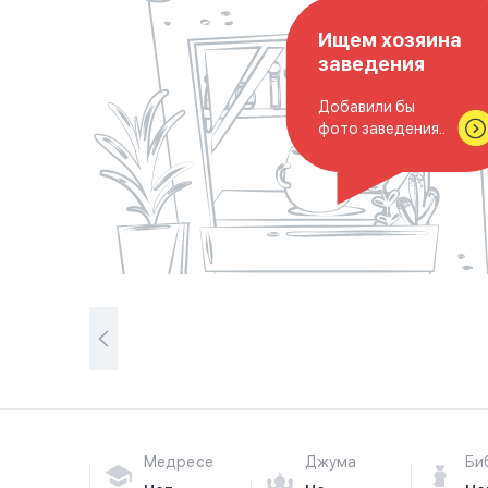
Ищем хозяина
заведения
Добавили бы
фото заведения..
Медресе
Джума
Би