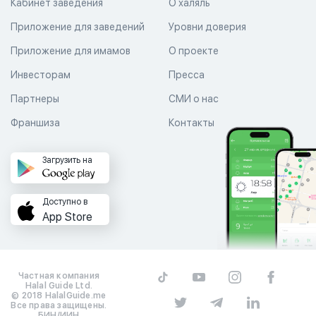
Кабинет заведения
О халяль
Приложение для заведений
Уровни доверия
Приложение для имамов
О проекте
Инвесторам
Пресса
Партнеры
СМИ о нас
Франшиза
Контакты
Загрузить на
Доступно в
App Store
Частная компания
Halal Guide Ltd.
© 2018 HalalGuide.me
Все права защищены.
БИН/ИИН