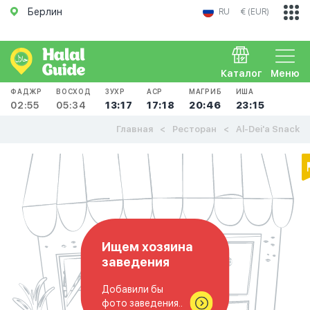
Берлин
RU
€ (EUR)
Каталог
Меню
ФАДЖР
ВОСХОД
ЗУХР
АСР
МАГРИБ
ИША
02:55
05:34
13:17
17:18
20:46
23:15
Главная
Ресторан
Al-Dei'a Snack
Ищем хозяина
заведения
Добавили бы
фото заведения..