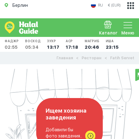
Берлин
RU
€ (EUR)
Каталог
Меню
ФАДЖР
ВОСХОД
ЗУХР
АСР
МАГРИБ
ИША
02:55
05:34
13:17
17:18
20:46
23:15
Главная
Ресторан
Fatih Servet
Ищем хозяина
заведения
Добавили бы
фото заведения..