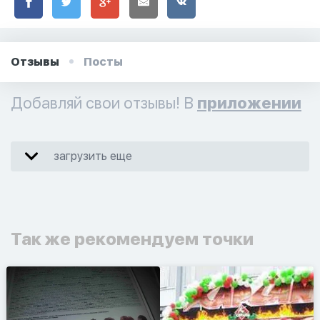
Отзывы
Посты
Добавляй свои отзывы! В
приложении
загрузить еще
Так же рекомендуем точки