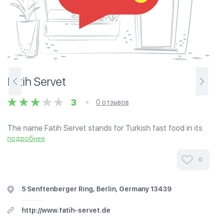
Fatih Servet
3
0 отзывов
The name Fatih Servet stands for Turkish fast food in its
most delicious form. Our 20 years of experience in the
подробнее
food industry has shown that quality improvement begins
with production. For this...
0
5 Senftenberger Ring, Berlin, Germany 13439
http://www.fatih-servet.de