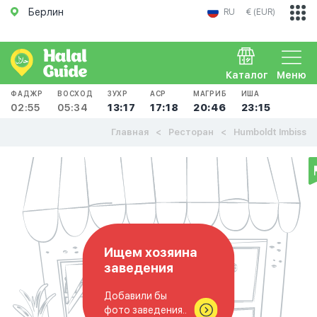
Берлин
RU
€ (EUR)
Каталог
Меню
ФАДЖР
ВОСХОД
ЗУХР
АСР
МАГРИБ
ИША
02:55
05:34
13:17
17:18
20:46
23:15
Главная
Ресторан
Humboldt Imbiss
Ищем хозяина
заведения
Добавили бы
фото заведения..