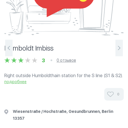
Humboldt Imbiss
3
0 отзывов
Right outside Humboldthain station for the S line (S1 & S2).
Features various national and international specialty
подробнее
buffets.
0
Wiesenstraße / Hochstraße, Gesundbrunnen, Berlin
13357