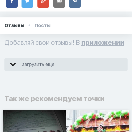
Отзывы
Посты
Добавляй свои отзывы! В
приложении
загрузить еще
Так же рекомендуем точки