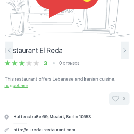
Restaurant El Reda
3
0 отзывов
This restaurant offers Lebanese and Iranian cuisine,
seating indoors and outdoors, mainly grilled foods,
подробнее
shawarmas and vegetarian options too. El Reda has been
open since 1992. Located near the...
0
Huttenstraße 69, Moabit, Berlin 10553
http://el-reda-restaurant.com