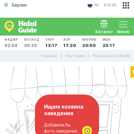
Берлин
RU
€ (EUR)
Каталог
Меню
ФАДЖР
ВОСХОД
ЗУХР
АСР
МАГРИБ
ИША
02:54
05:30
13:17
17:20
20:50
23:17
Главная
Ресторан
Restaurant El Reda
Ищем хозяина
заведения
Добавили бы
фото заведения..