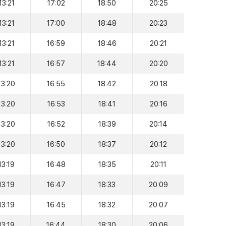
13:21
17:02
18:50
20:25
13:21
17:00
18:48
20:23
13:21
16:59
18:46
20:21
13:21
16:57
18:44
20:20
13:20
16:55
18:42
20:18
13:20
16:53
18:41
20:16
13:20
16:52
18:39
20:14
13:20
16:50
18:37
20:12
13:19
16:48
18:35
20:11
13:19
16:47
18:33
20:09
13:19
16:45
18:32
20:07
13:19
16:44
18:30
20:06