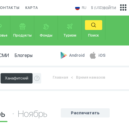
войти
КОНТАКТЫ
КАРТА
RU
$ (USD)
овье
Продукты
Фонды
Туризм
Поиск
СМИ
Блогеры
Android
iOS
Главная
Время намазов
рь
Ноябрь
Распечатать