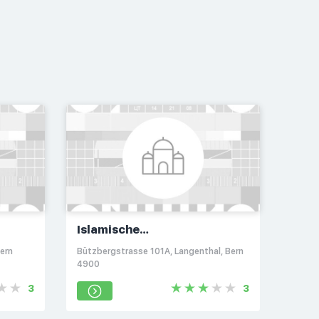
Islamische
Glaubensgemeinschaft
ern
Bützbergstrasse 101A, Langenthal, Bern
4900
3
3