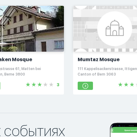
laken Mosque
Mumtaz Mosque
strasse 61, Matten bei
111 Kappelisackerstrasse, Ittigen
en, Berne 3800
Canton of Bern 3063
3
х событиях