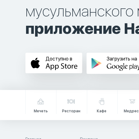
мусульманского 
приложение Ha
Доступно в
Загрузить на
Мечеть
Ресторан
Кафе
Медрес