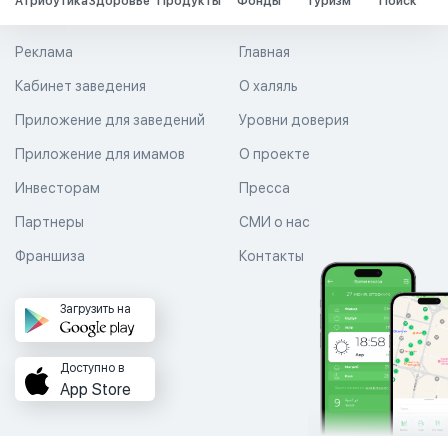
Атрибутика
Здоровье
Продукты
Фонды
Туризм
Поиск
Реклама
Главная
Кабинет заведения
О халяль
Приложение для заведений
Уровни доверия
Приложение для имамов
О проекте
Инвесторам
Пресса
Партнеры
СМИ о нас
Франшиза
Контакты
Загрузить на
Доступно в
App Store