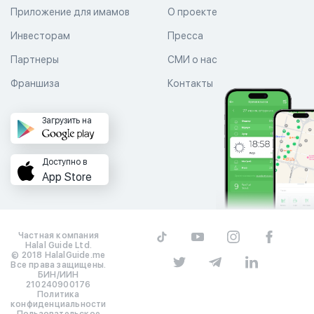
Приложение для имамов
О проекте
Инвесторам
Пресса
Партнеры
СМИ о нас
Франшиза
Контакты
Загрузить на
Доступно в
App Store
Частная компания
Halal Guide Ltd.
© 2018 HalalGuide.me
Все права защищены.
БИН/ИИН
210240900176
Политика
конфиденциальности