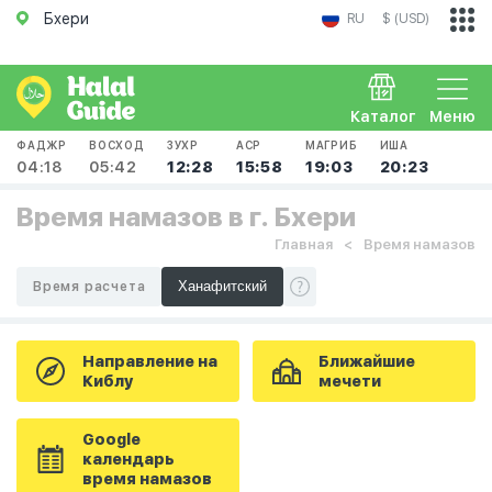
Бхери
RU
$ (USD)
Каталог
Меню
ФАДЖР
ВОСХОД
ЗУХР
АСР
МАГРИБ
ИША
04:18
05:42
12:28
15:58
19:03
20:23
Время намазов в г. Бхери
Главная
Время намазов
Время расчета
Направление на
Ближайшие
Киблу
мечети
Google
календарь
время намазов