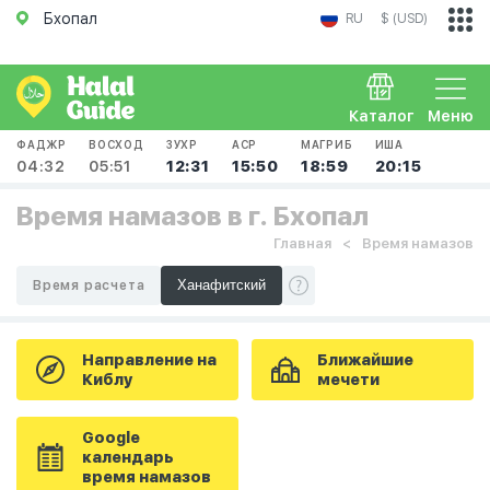
Бхопал
RU
$ (USD)
Каталог
Меню
ФАДЖР
ВОСХОД
ЗУХР
АСР
МАГРИБ
ИША
04:32
05:51
12:31
15:50
18:59
20:15
Время намазов в г. Бхопал
Главная
Время намазов
Время расчета
Направление на
Ближайшие
Киблу
мечети
Google
календарь
время намазов