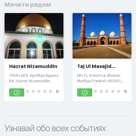
Мечети рядом
Hazrat Nizamuddin
Taj Ul Masajid
Bhopal
7F58+QF9, Ayodhya Bypass
NH 12, Kohefiza, Bhopal,
Rd, Hazrat Nizamuddin
Madhya Pradesh 462001,
Colony, Sector B, Ayodhya
Индия
0
0
Nagar, Bhopal, Madhya
Pradesh 462021
Узнавай обо всех событиях