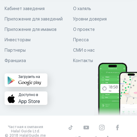
Кабинет заведения
О халяль
Приложение для заведений
Уровни доверия
Приложение для имамов
О проекте
Инвесторам
Пресса
Партнеры
СМИ о нас
Франшиза
Контакты
Загрузить на
Доступно в
App Store
Частная компания
Halal Guide Ltd.
© 2018 HalalGuide.me