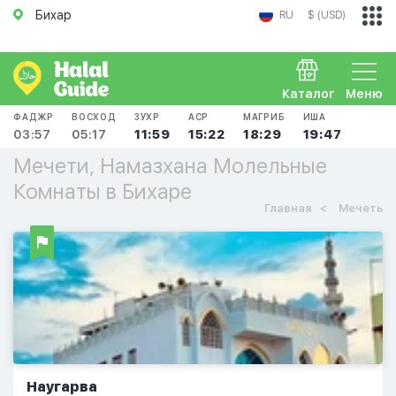
Бихар
RU
$ (USD)
Каталог
Меню
ФАДЖР
ВОСХОД
ЗУХР
АСР
МАГРИБ
ИША
03:57
05:17
11:59
15:22
18:29
19:47
Мечети, Намазхана Молельные
Комнаты в Бихаре
Главная
Мечеть
Наугарва