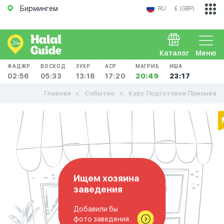
Бирмингем
RU
£ (GBP)
Каталог
Меню
ФАДЖР
ВОСХОД
ЗУХР
АСР
МАГРИБ
ИША
02:56
05:33
13:18
17:20
20:49
23:17
Главная
Событие
Курс Подготовки Призыва
Ищем хозяина
заведения
Добавили бы
фото заведения..