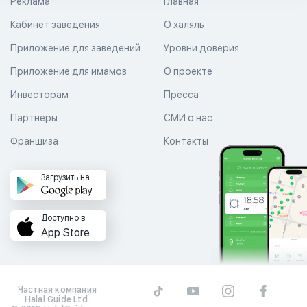
Реклама
Главная
Кабинет заведения
О халяль
Приложение для заведений
Уровни доверия
Приложение для имамов
О проекте
Инвесторам
Пресса
Партнеры
СМИ о нас
Франшиза
Контакты
Загрузить на
Доступно в
App Store
Частная компания
Halal Guide Ltd.