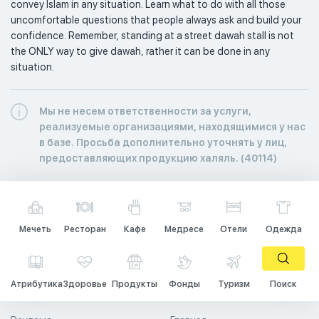
convey Islam in any situation. Learn what to do with all those 
uncomfortable questions that people always ask and build your 
confidence. Remember, standing at a street dawah stall is not 
the ONLY way to give dawah, rather it can be done in any 
situation.
Мы не несем ответственности за услуги,
реализуемые организациями, находящимися у нас
в базе. Просьба дополнительно уточнять у лиц,
предоставляющих продукцию халяль. (40114)
Мечеть
Ресторан
Кафе
Медресе
Отели
Одежда
Атрибутика
Здоровье
Продукты
Фонды
Туризм
Поиск