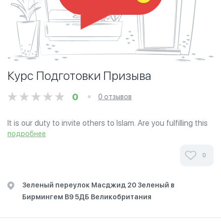
Курс Подготовки Призыва
0
0 отзывов
It is our duty to invite others to Islam. Are you fulfilling this
duty? Do you lack the confidence to talk about Islam to
подробнее
others? Maybe you just don’t know how to do it? Or maybe
you have...
0
Зеленый переулок Масджид 20 Зеленый в
Бирмингем В9 5ДБ Великобритания