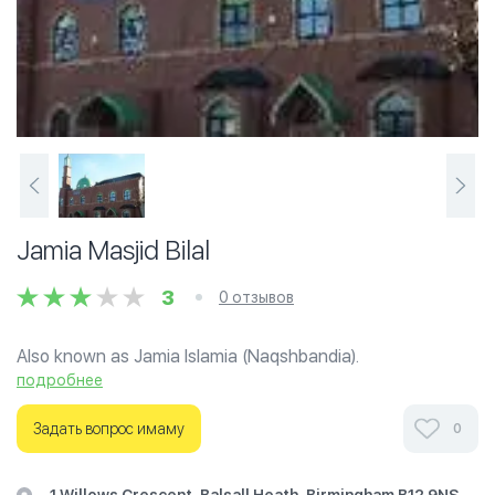
Jamia Masjid Bilal
3
0 отзывов
Also known as Jamia Islamia (Naqshbandia).
подробнее
Ознакомьтесь с отзывами посетителей Jamia Masjid
Bilal в г.Бирмингем на фотографиях и узнайте о часах
Задать вопрос имаму
0
работы. Ваше духовное путешествие начинается
здесь.