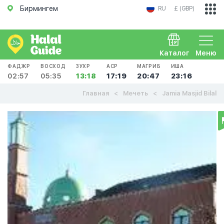
Бирмингем
RU
£ (GBP)
Каталог
Меню
ФАДЖР
ВОСХОД
ЗУХР
АСР
МАГРИБ
ИША
02:57
05:35
13:18
17:19
20:47
23:16
Главная
Мечеть
Jamia Masjid Bilal