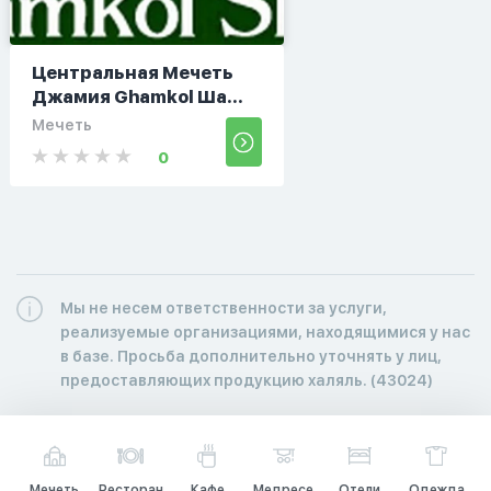
Центральная Мечеть
Джамия Ghamkol Ша...
Мечеть
0
Мы не несем ответственности за услуги,
реализуемые организациями, находящимися у нас
в базе. Просьба дополнительно уточнять у лиц,
предоставляющих продукцию халяль. (43024)
Мечеть
Ресторан
Кафе
Медресе
Отели
Одежда