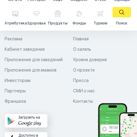
Атрибутика
Здоровье
Продукты
Фонды
Туризм
Поиск
Реклама
Главная
Кабинет заведения
О халяль
Приложение для заведений
Уровни доверия
Приложение для имамов
О проекте
Инвесторам
Пресса
Партнеры
СМИ о нас
Франшиза
Контакты
Загрузить на
Доступно в