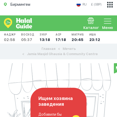
Бирмингем
RU
£ (GBP)
Каталог
Меню
ФАДЖР
ВОСХОД
ЗУХР
АСР
МАГРИБ
ИША
02:58
05:37
13:18
17:18
20:45
23:12
Главная
Мечеть
Jamia Masjid Ghausia & Community Centre
Ищем хозяина
заведения
Добавили бы