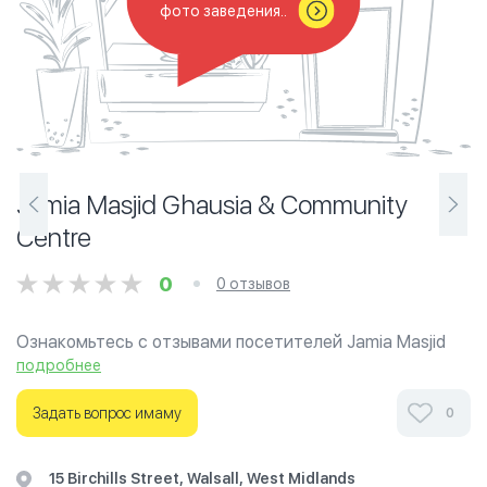
фото заведения..
Jamia Masjid Ghausia & Community
Centre
0
0 отзывов
Ознакомьтесь с отзывами посетителей Jamia Masjid
Ghausia & Community Centre в г.Бирмингем на
подробнее
фотографиях и узнайте о часах работы. Ваше духовное
путешествие начинается здесь.
Задать вопрос имаму
0
15 Birchills Street, Walsall, West Midlands