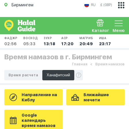
Бирмингем
RU
£ (GBP)
Каталог
Меню
ФАДЖР
ВОСХОД
ЗУХР
АСР
МАГРИБ
ИША
02:56
05:33
13:18
17:20
20:49
23:17
Время намазов в г. Бирмингем
Главная
Время намазов
Время расчета
Направление на
Ближайшие
Киблу
мечети
Google
календарь
время намазов