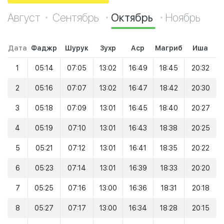
Август
Сентябрь
Октябрь
Ноябрь
Дата
Фаджр
Шурук
Зухр
Аср
Магриб
Иша
1
05:14
07:05
13:02
16:49
18:45
20:32
2
05:16
07:07
13:02
16:47
18:42
20:30
3
05:18
07:09
13:01
16:45
18:40
20:27
4
05:19
07:10
13:01
16:43
18:38
20:25
5
05:21
07:12
13:01
16:41
18:35
20:22
6
05:23
07:14
13:01
16:39
18:33
20:20
7
05:25
07:16
13:00
16:36
18:31
20:18
8
05:27
07:17
13:00
16:34
18:28
20:15