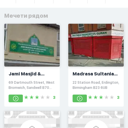
Мечети рядом
Jami Masjid &
Madrasa Sultania
Islamic Centre
Hadayat ul Quran
69 Dartmouth Street, West
22 Station Road, Erdington,
Bromwich, Sandwell B70
Birmingham B23 6UB
8BZ
3
3