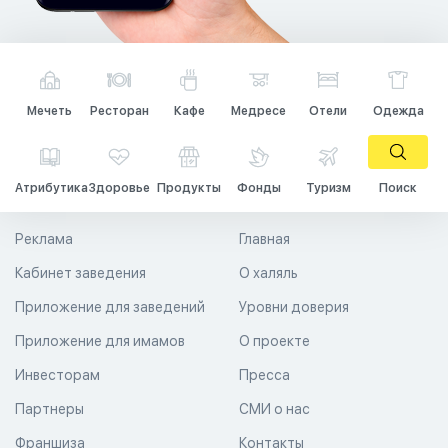
Мечеть
Ресторан
Кафе
Медресе
Отели
Одежда
Атрибутика
Здоровье
Продукты
Фонды
Туризм
Поиск
Реклама
Главная
Кабинет заведения
О халяль
Приложение для заведений
Уровни доверия
Приложение для имамов
О проекте
Инвесторам
Пресса
Партнеры
СМИ о нас
Франшиза
Контакты