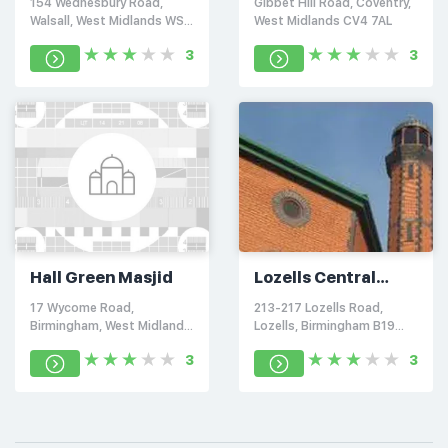
154 Wednesbury Road,
Gibbet Hill Road, Coventry,
Walsall, West Midlands WS1
West Midlands CV4 7AL
4
3
3
Hall Green Masjid
Lozells Central
Mosque
17 Wycome Road,
213-217 Lozells Road,
Birmingham, West Midlands
Lozells, Birmingham B19
B28 9EN
1RJ
3
3