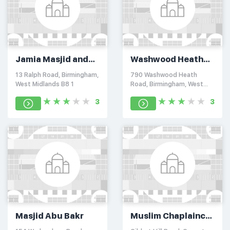
Jamia Masjid and
Washwood Heath
Islamic Cultural
Muslim Centre
13 Ralph Road, Birmingham,
790 Washwood Heath
Centre
West Midlands B8 1
Road, Birmingham, West
Midlands B8 2
3
3
Masjid Abu Bakr
Muslim Chaplaincy
Prayer Hall