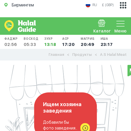
Бирмингем
RU
£ (GBP)
Каталог
Меню
ФАДЖР
ВОСХОД
ЗУХР
АСР
МАГРИБ
ИША
02:56
05:33
13:18
17:20
20:49
23:17
Главная
Продукты
A.S Halal Meat
Ищем хозяина
заведения
Добавили бы
фото заведения..