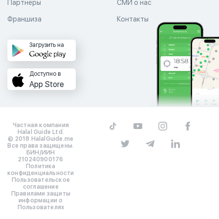
Партнеры
СМИ о нас
Франшиза
Контакты
Загрузить на
Доступно в
App Store
Частная компания
Halal Guide Ltd.
© 2018 HalalGuide.me
Все права защищены.
БИН/ИИН
210240900176
Политика
конфиденциальности
Пользовательское
соглашение
Правилами защиты
информации о
Пользователях