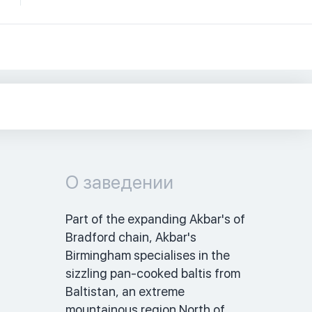
О заведении
Part of the expanding Akbar's of 
Bradford chain, Akbar's 
Birmingham specialises in the 
sizzling pan-cooked baltis from 
Baltistan, an extreme 
mountainous region North of 