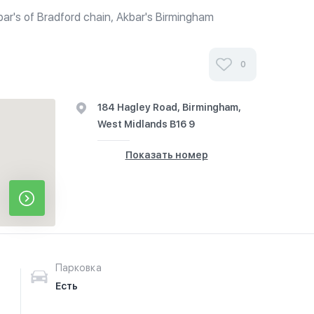
bar's of Bradford chain, Akbar's Birmingham
ng pan-cooked baltis from Baltistan, an extreme
of Pakistan, served in a...
0
184 Hagley Road, Birmingham,
West Midlands B16 9
Показать номер
Парковка
Есть