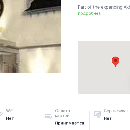
Part of the expanding Ak
specialises in the sizzli
подробнее
mountainous region North 
WiFi
Оплата
Сертификат
картой
Нет
Нет
Принимается