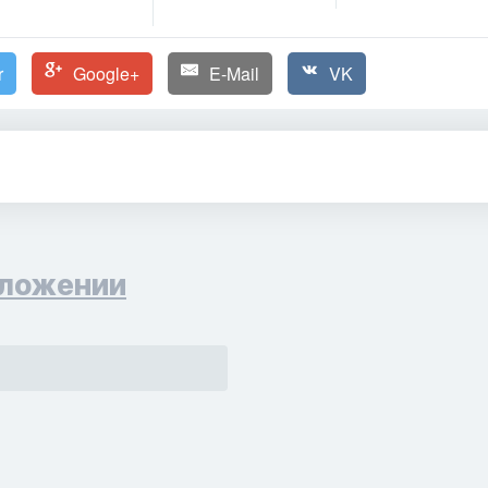
r
Google+
E-Mail
VK
ложении