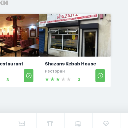
ки
Restaurant
Shazans Kebab House
Ресторан
3
3