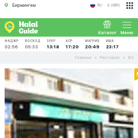
Бирмингем
RU
£ (GBP)
Каталог
Меню
ФАДЖР
ВОСХОД
ЗУХР
АСР
МАГРИБ
ИША
02:56
05:33
13:18
17:20
20:49
23:17
Главная
Ресторан
B2