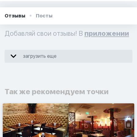
Отзывы
Посты
Добавляй свои отзывы! В
приложении
загрузить еще
Так же рекомендуем точки