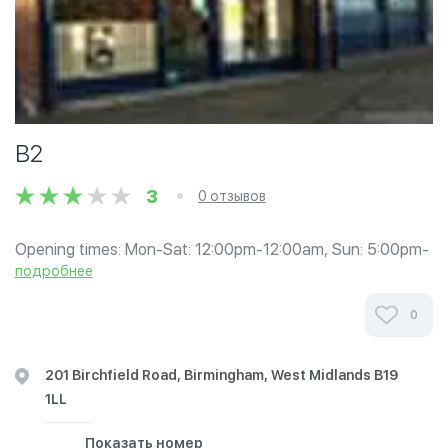
B2
3
0 отзывов
Opening times: Mon-Sat: 12:00pm-12:00am, Sun: 5:00pm-
12:00am.
подробнее
0
201 Birchfield Road, Birmingham, West Midlands B19
1LL
Показать номер