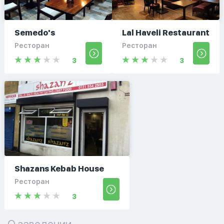
Semedo's
Lal Haveli Restaurant
Ресторан
Ресторан
3
3
Shazans Kebab House
Ресторан
3
О заведении