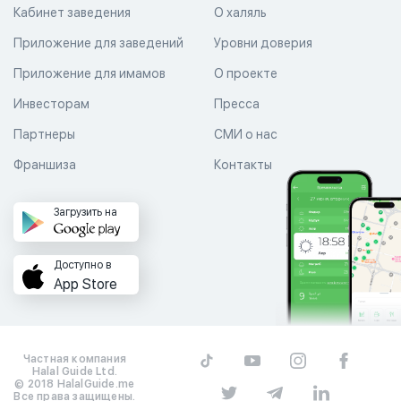
Кабинет заведения
О халяль
Приложение для заведений
Уровни доверия
Приложение для имамов
О проекте
Инвесторам
Пресса
Партнеры
СМИ о нас
Франшиза
Контакты
Загрузить на
Доступно в
App Store
Частная компания
Halal Guide Ltd.
© 2018 HalalGuide.me
Все права защищены.