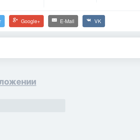
r
Google+
E-Mail
VK
ложении