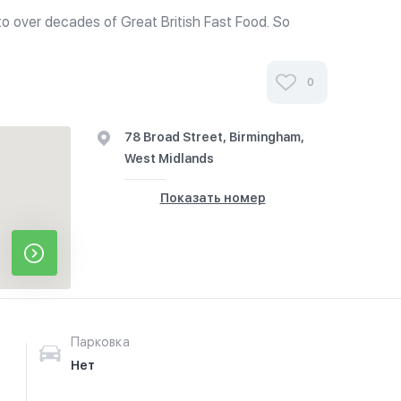
to over decades of Great British Fast Food. So
ick up a Takeaway or have time to come and enjoy
r family-friendly restaurant.
0
78 Broad Street, Birmingham,
West Midlands
Показать номер
Парковка
Нет