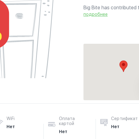
Big Bite has contributed 
whether you choose to p
подробнее
a more relaxing meal in ou
WiFi
Оплата
Сертификат
картой
Нет
Нет
Нет