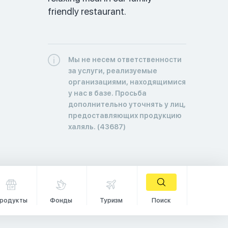
friendly restaurant.
Мы не несем ответственности
за услуги, реализуемые
организациями, находящимися
у нас в базе. Просьба
дополнительно уточнять у лиц,
предоставляющих продукцию
халяль. (43687)
родукты
Фонды
Туризм
Поиск