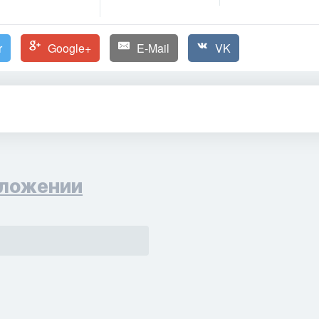
r
Google+
E-Mail
VK
ложении