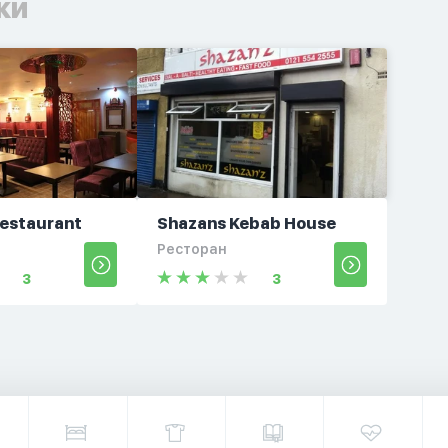
ки
Restaurant
Shazans Kebab House
Ресторан
3
3