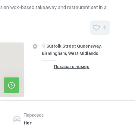
sian wok-based takeaway and restaurant set in a
nvironment with an Asian fusion menu cooked in a
l is visible served in a...
0
11 Suffolk Street Queensway,
Birmingham, West Midlands
Показать номер
Парковка
Нет