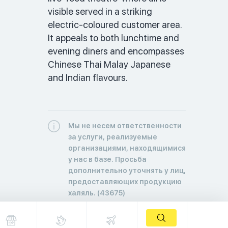
visible served in a striking 
electric-coloured customer area. 
It appeals to both lunchtime and 
evening diners and encompasses 
Chinese Thai Malay Japanese 
and Indian flavours.
Мы не несем ответственности
за услуги, реализуемые
организациями, находящимися
у нас в базе. Просьба
дополнительно уточнять у лиц,
предоставляющих продукцию
халяль. (43675)