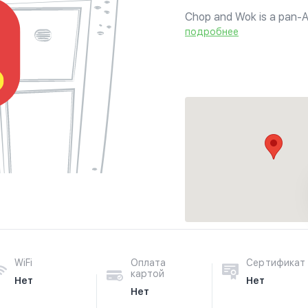
Chop and Wok is a pan-A
modern and conceptual e
подробнее
live 'food theatre' where al
WiFi
Оплата
Сертификат
картой
Нет
Нет
Нет