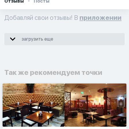
Отзывы
Посты
Добавляй свои отзывы! В
приложении
загрузить еще
Так же рекомендуем точки