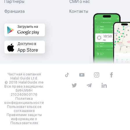
Партнеры
СМИ о нас
Франшиза
Контакты
Загрузить на
Доступно в
App Store
Частная компания
Halal Guide Ltd.
© 2018 HalalGuide.me
Все права защищены.
БИН/ИИН
210240900176
Политика
конфиденциальности
Пользовательское
соглашение
Правилами защиты
информации о
Пользователях