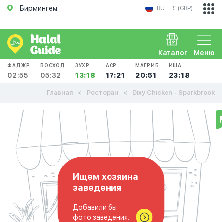
Бирмингем
RU
£ (GBP)
Каталог
Меню
ФАДЖР
ВОСХОД
ЗУХР
АСР
МАГРИБ
ИША
02:55
05:32
13:18
17:21
20:51
23:18
Главная
Ресторан
Dixy Chicken - Sparkbrook
Ищем хозяина
заведения
Добавили бы
фото заведения..