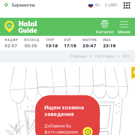
Бирмингем
RU
£ (GBP)
Каталог
Меню
ФАДЖР
ВОСХОД
ЗУХР
АСР
МАГРИБ
ИША
02:57
05:35
13:18
17:19
20:47
23:16
Главная
Ресторан
KFC
Ищем хозяина
заведения
Добавили бы
фото заведения..