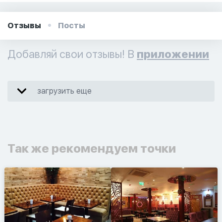
Отзывы
Посты
Добавляй свои отзывы! В
приложении
загрузить еще
Так же рекомендуем точки