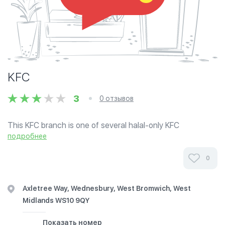
KFC
3
0 отзывов
This KFC branch is one of several halal-only KFC
restaurants. All food in this outlet is certified by the Halal
подробнее
Food Authority.
0
Axletree Way, Wednesbury, West Bromwich, West
Midlands WS10 9QY
Показать номер