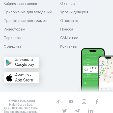
Кабинет заведения
О халяль
Приложение для заведений
Уровни доверия
Приложение для имамов
О проекте
Инвесторам
Пресса
Партнеры
СМИ о нас
Франшиза
Контакты
Загрузить на
Доступно в
App Store
Частная компания
Halal Guide Ltd.
© 2018 HalalGuide.me
Все права защищены.