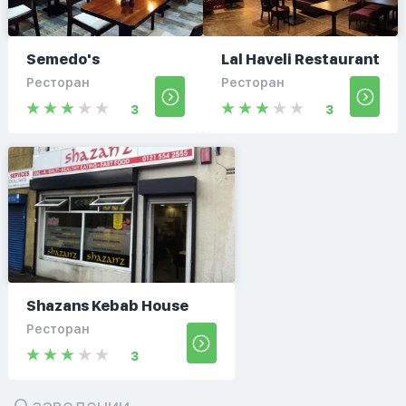
Semedo's
Lal Haveli Restaurant
Ресторан
Ресторан
3
3
Shazans Kebab House
Ресторан
3
О заведении