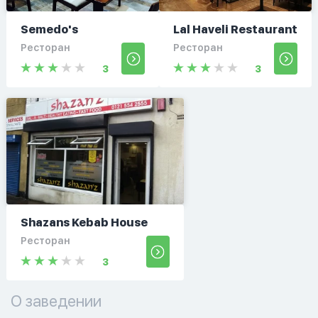
Semedo's
Lal Haveli Restaurant
Ресторан
Ресторан
3
3
Shazans Kebab House
Ресторан
3
О заведении