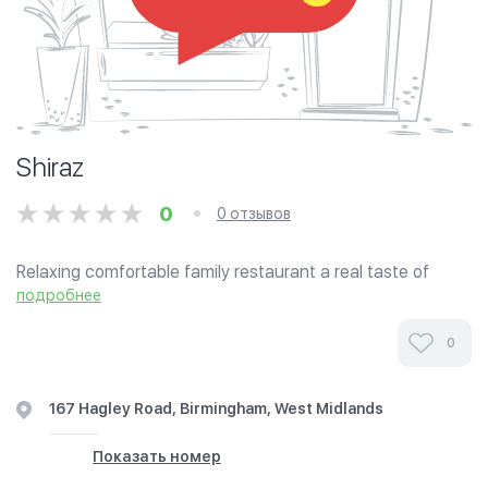
Shiraz
0
0 отзывов
Relaxing comfortable family restaurant a real taste of
Persia. Shiraz is a short bus ride or slightly longer walk from
подробнее
PyCon UK up Broad Street and the Hagley Road to the Ivy
Bush. Its food is...
0
167 Hagley Road, Birmingham, West Midlands
Показать номер