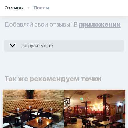
Отзывы
Посты
Добавляй свои отзывы! В
приложении
загрузить еще
Так же рекомендуем точки