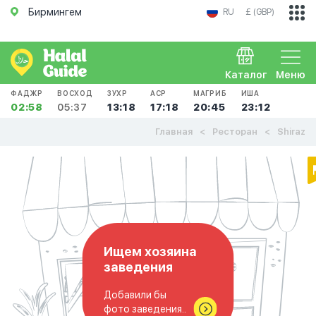
Бирмингем
RU
£ (GBP)
Каталог
Меню
ФАДЖР
ВОСХОД
ЗУХР
АСР
МАГРИБ
ИША
02:58
05:37
13:18
17:18
20:45
23:12
Главная
Ресторан
Shiraz
Ищем хозяина
заведения
Добавили бы
фото заведения..