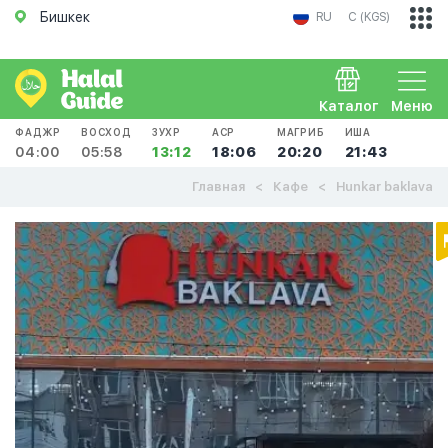
Бишкек
RU
С (KGS)
Каталог
Меню
ФАДЖР
ВОСХОД
ЗУХР
АСР
МАГРИБ
ИША
04:00
05:58
13:12
18:06
20:20
21:43
Главная
Кафе
Hunkar baklava