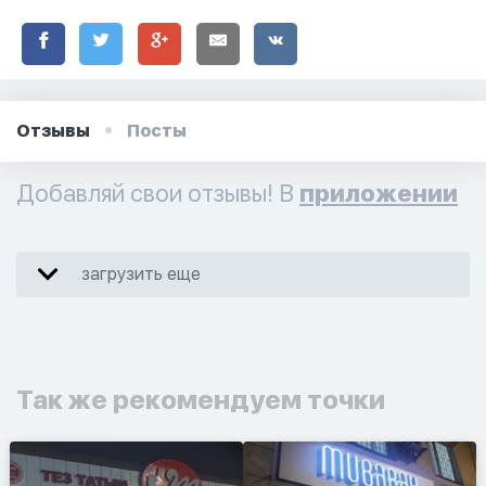
Отзывы
Посты
Добавляй свои отзывы! В
приложении
загрузить еще
Так же рекомендуем точки