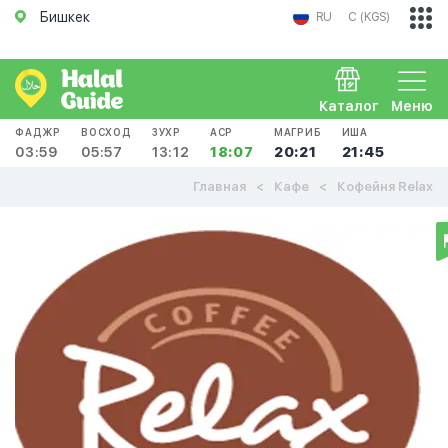
Бишкек
RU
С (KGS)
Каталог
Меню
ФАДЖР
ВОСХОД
ЗУХР
АСР
МАГРИБ
ИША
03:59
05:57
13:12
18:07
20:21
21:45
Главная
Кафе
Кофейня Relax