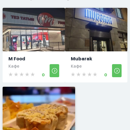
M Food
Mubarak
Кафе
Кафе
0
0