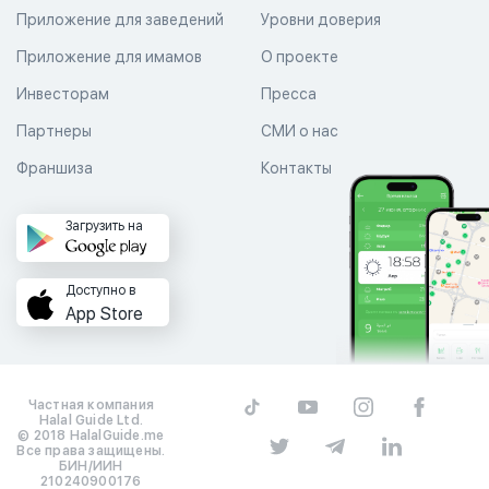
Приложение для заведений
Уровни доверия
Приложение для имамов
О проекте
Инвесторам
Пресса
Партнеры
СМИ о нас
Франшиза
Контакты
Загрузить на
Доступно в
App Store
Частная компания
Halal Guide Ltd.
© 2018 HalalGuide.me
Все права защищены.
БИН/ИИН
210240900176