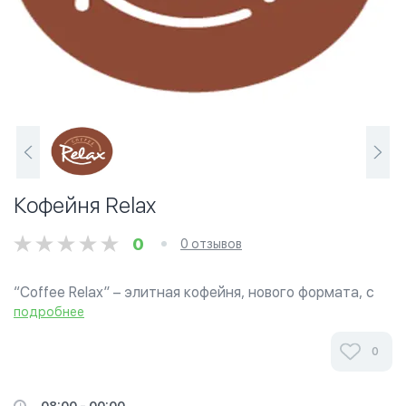
Кофейня Relax
0
0 отзывов
“Coffee Relax” – элитная кофейня, нового формата, c
красивым интерьером, дружелюбным обслуживающим
подробнее
персоналом, вкуснейшими лакомствами европейской и
турецкой кухни. Каждый кофейный, чайный и...
0