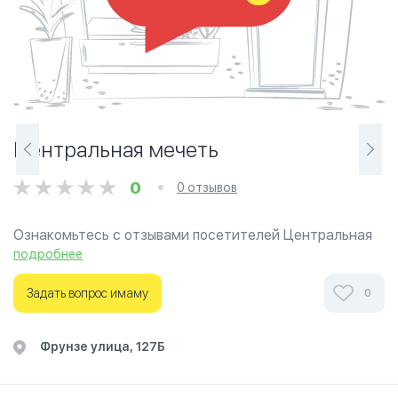
Центральная мечеть
0
0 отзывов
Ознакомьтесь с отзывами посетителей Центральная
мечеть в г.Бишкек на фотографиях и узнайте о часах
подробнее
работы. Ваше духовное путешествие начинается
здесь.
Задать вопрос имаму
0
​Фрунзе улица, 127Б​