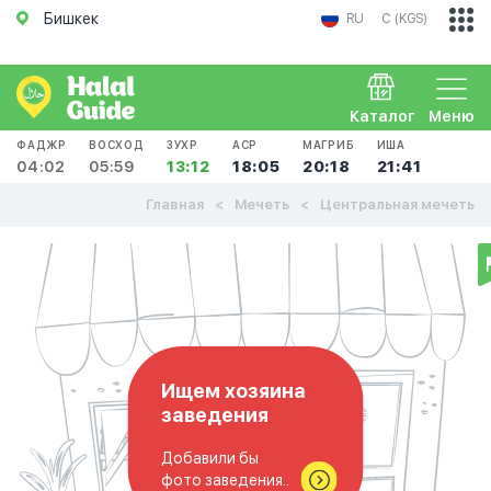
Бишкек
RU
С (KGS)
Каталог
Меню
ФАДЖР
ВОСХОД
ЗУХР
АСР
МАГРИБ
ИША
04:02
05:59
13:12
18:05
20:18
21:41
Главная
Мечеть
Центральная мечеть
Ищем хозяина
заведения
Добавили бы
фото заведения..