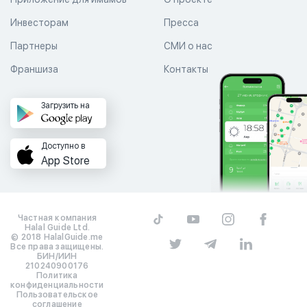
Инвесторам
Пресса
Партнеры
СМИ о нас
Франшиза
Контакты
Загрузить на
Доступно в
App Store
Частная компания
Halal Guide Ltd.
© 2018 HalalGuide.me
Все права защищены.
БИН/ИИН
210240900176
Политика
конфиденциальности
Пользовательское
соглашение