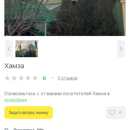
Хамза
0
0 отзывов
Ознакомьтесь с отзывами посетителей Хамза в
г.Бишкек на фотографиях и узнайте о часах работы.
подробнее
Ваше духовное путешествие начинается здесь.
Задать вопрос имаму
0