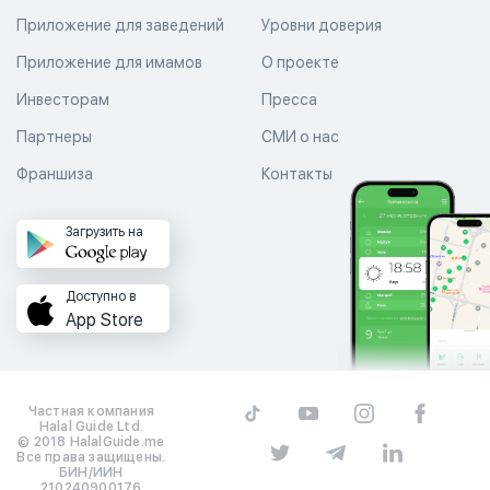
Приложение для заведений
Уровни доверия
Приложение для имамов
О проекте
Инвесторам
Пресса
Партнеры
СМИ о нас
Франшиза
Контакты
Загрузить на
Доступно в
App Store
Частная компания
Halal Guide Ltd.
© 2018 HalalGuide.me
Все права защищены.
БИН/ИИН
210240900176