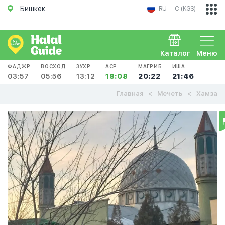
Бишкек
RU
С (KGS)
Каталог
Меню
ФАДЖР
ВОСХОД
ЗУХР
АСР
МАГРИБ
ИША
03:57
05:56
13:12
18:08
20:22
21:46
Главная
Мечеть
Хамза