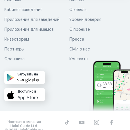
Кабинет заведения
О халяль
Приложение для заведений
Уровни доверия
Приложение для имамов
О проекте
Инвесторам
Пресса
Партнеры
СМИ о нас
Франшиза
Контакты
Загрузить на
Доступно в
App Store
Частная компания
Halal Guide Ltd.
© 2018 HalalGuide.me