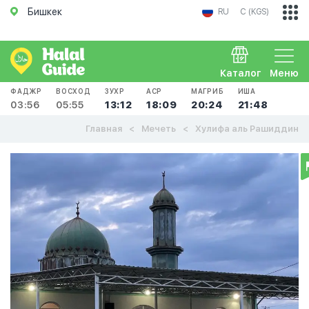
Бишкек
RU
С (KGS)
Каталог
Меню
ФАДЖР
ВОСХОД
ЗУХР
АСР
МАГРИБ
ИША
03:56
05:55
13:12
18:09
20:24
21:48
Главная
Мечеть
Хулифа аль Рашиддин