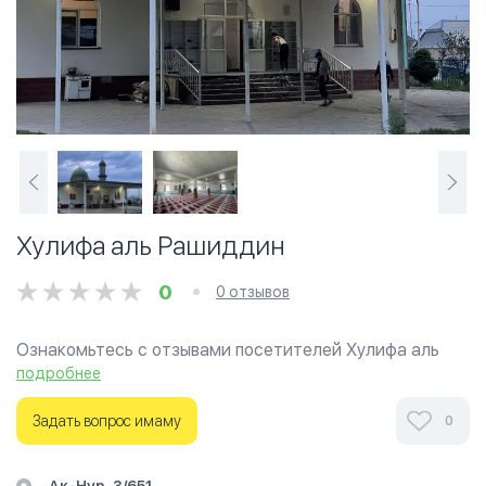
Хулифа аль Рашиддин
0
0 отзывов
Ознакомьтесь с отзывами посетителей Хулифа аль
Рашиддин в г.Бишкек на фотографиях и узнайте о
подробнее
часах работы. Ваше духовное путешествие начинается
здесь.
Задать вопрос имаму
0