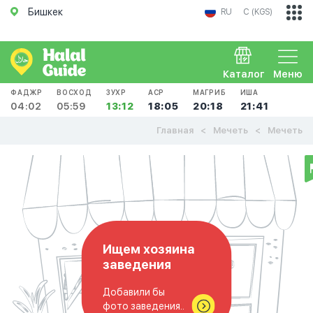
Бишкек
RU
С (KGS)
Каталог
Меню
ФАДЖР
ВОСХОД
ЗУХР
АСР
МАГРИБ
ИША
04:02
05:59
13:12
18:05
20:18
21:41
Главная
Мечеть
Мечеть
Ищем хозяина
заведения
Добавили бы
фото заведения..