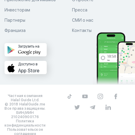
Инвесторам
Пресса
Партнеры
СМИ о нас
Франшиза
Контакты
Загрузить на
Доступно в
App Store
Частная компания
Halal Guide Ltd.
© 2018 HalalGuide.me
Все права защищены.
БИН/ИИН
210240900176
Политика
конфиденциальности
Пользовательское
соглашение