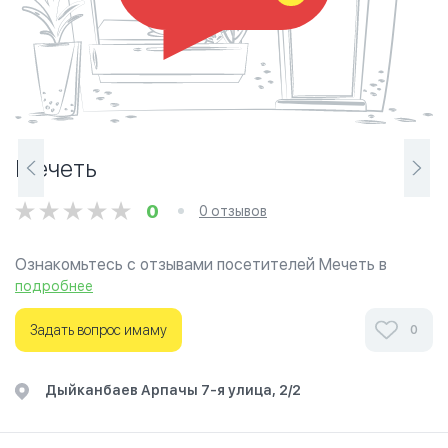
Мечеть
0
0 отзывов
Ознакомьтесь с отзывами посетителей Мечеть в
г.Бишкек на фотографиях и узнайте о часах работы.
подробнее
Ваше духовное путешествие начинается здесь.
Задать вопрос имаму
0
​Дыйканбаев Арпачы 7-я улица, 2/2