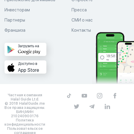
Инвесторам
Пресса
Партнеры
СМИ о нас
Франшиза
Контакты
Загрузить на
Доступно в
App Store
Частная компания
Halal Guide Ltd.
© 2018 HalalGuide.me
Все права защищены.
БИН/ИИН
210240900176
Политика
конфиденциальности
Пользовательское
соглашение