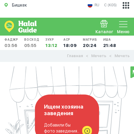
Бишкек
RU
С (KGS)
Каталог
Меню
ФАДЖР
ВОСХОД
ЗУХР
АСР
МАГРИБ
ИША
03:56
05:55
13:12
18:09
20:24
21:48
Главная
Мечеть
Мечеть
Ищем хозяина
заведения
Добавили бы
фото заведения..