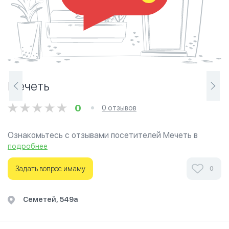
Мечеть
0
0 отзывов
Ознакомьтесь с отзывами посетителей Мечеть в
г.Бишкек на фотографиях и узнайте о часах работы.
подробнее
Ваше духовное путешествие начинается здесь.
Задать вопрос имаму
0
​Семетей, 549а​