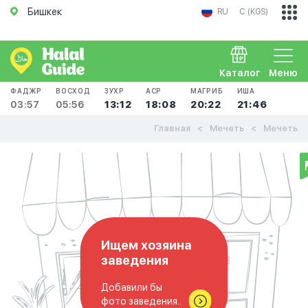
Бишкек
RU
С (KGS)
Каталог
Меню
ФАДЖР
ВОСХОД
ЗУХР
АСР
МАГРИБ
ИША
03:57
05:56
13:12
18:08
20:22
21:46
Главная
Мечеть
Мечеть
Ищем хозяина
заведения
Добавили бы
фото заведения..