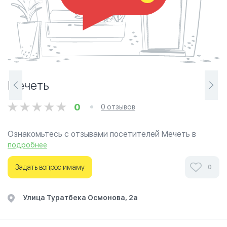
Мечеть
0
0 отзывов
Ознакомьтесь с отзывами посетителей Мечеть в
г.Бишкек на фотографиях и узнайте о часах работы.
подробнее
Ваше духовное путешествие начинается здесь.
Задать вопрос имаму
0
​Улица Туратбека Осмонова, 2а​