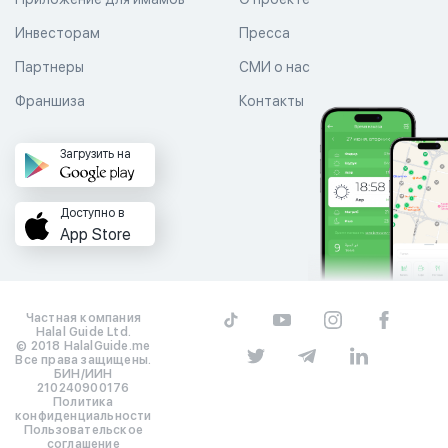
Инвесторам
Пресса
Партнеры
СМИ о нас
Франшиза
Контакты
Загрузить на
Доступно в
App Store
Частная компания
Halal Guide Ltd.
© 2018 HalalGuide.me
Все права защищены.
БИН/ИИН
210240900176
Политика
конфиденциальности
Пользовательское
соглашение