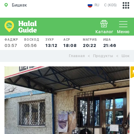
Бишкек
RU
С (KGS)
Каталог
Меню
ФАДЖР
ВОСХОД
ЗУХР
АСР
МАГРИБ
ИША
03:57
05:56
13:12
18:08
20:22
21:46
Главная
Продукты
Шок