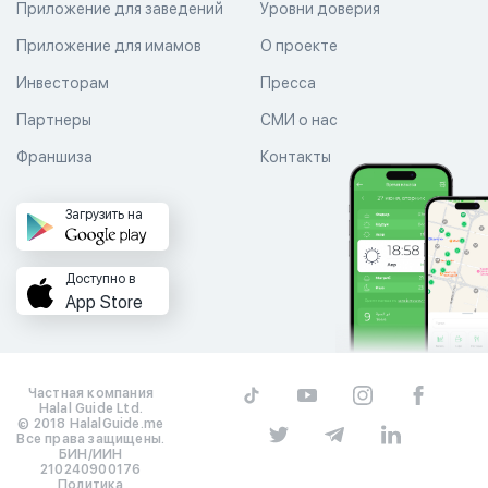
Приложение для заведений
Уровни доверия
Приложение для имамов
О проекте
Инвесторам
Пресса
Партнеры
СМИ о нас
Франшиза
Контакты
Загрузить на
Доступно в
App Store
Частная компания
Halal Guide Ltd.
© 2018 HalalGuide.me
Все права защищены.
БИН/ИИН
210240900176
Политика