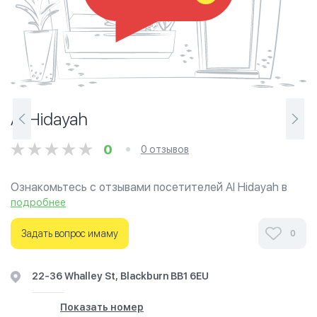
Al Hidayah
0
0 отзывов
Ознакомьтесь с отзывами посетителей Al Hidayah в
г.Блэкберн на фотографиях и узнайте о часах работы.
подробнее
Ваше духовное путешествие начинается здесь.
Задать вопрос имаму
0
22-36 Whalley St, Blackburn BB1 6EU
Показать номер