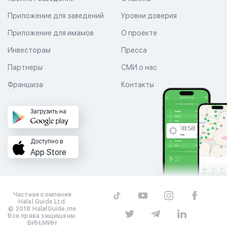
Приложение для заведений
Уровни доверия
Приложение для имамов
О проекте
Инвесторам
Пресса
Партнеры
СМИ о нас
Франшиза
Контакты
Загрузить на
Доступно в
App Store
Частная компания
Halal Guide Ltd.
© 2018 HalalGuide.me
Все права защищены.
БИН/ИИН