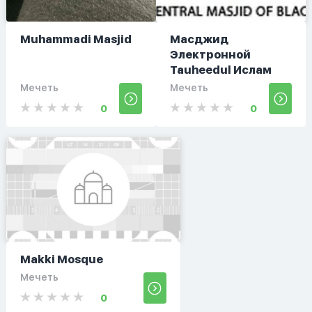
Muhammadi Masjid
Масджид
Электронной
Tauheedul Ислам
Мечеть
Мечеть
0
0
Makki Mosque
Мечеть
0