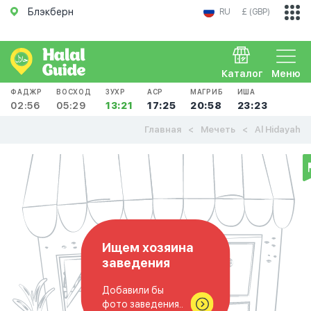
Блэкберн
RU
£ (GBP)
Каталог
Меню
ФАДЖР
ВОСХОД
ЗУХР
АСР
МАГРИБ
ИША
02:56
05:29
13:21
17:25
20:58
23:23
Главная
Мечеть
Al Hidayah
Ищем хозяина
заведения
Добавили бы
фото заведения..