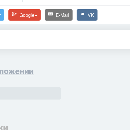
r
Google+
E-Mail
VK
ложении
ки