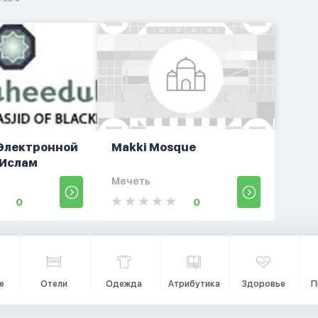
Электронной
Makki Mosque
 Ислам
Мечеть
0
0
е
Отели
Одежда
Атрибутика
Здоровье
П