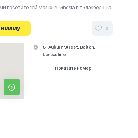
и посетителей Masjid-e-Ghosia в г.Блэкберн на
 о часах работы. Ваше духовное путешествие
 имаму
0
81 Auburn Street, Bolton,
Lancashire
Показать номер