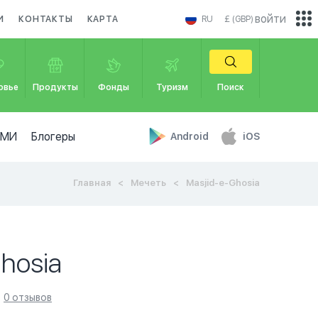
войти
И
КОНТАКТЫ
КАРТА
RU
£ (GBP)
овье
Продукты
Фонды
Туризм
Поиск
СМИ
Блогеры
Android
iOS
Главная
Мечеть
Masjid-e-Ghosia
hosia
0 отзывов