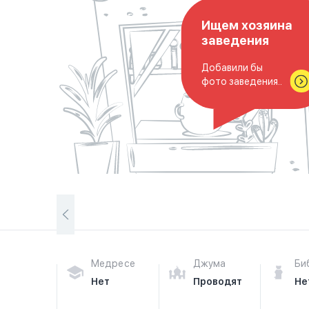
Ищем хозяина
заведения
Добавили бы
фото заведения..
Медресе
Джума
Би
Нет
Проводят
Не