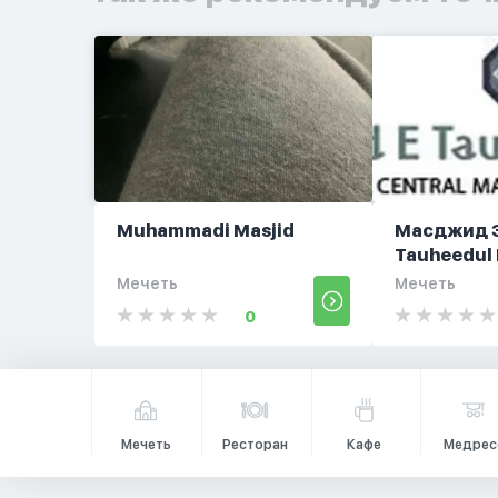
Muhammadi Masjid
Масджид 
Tauheedul
Мечеть
Мечеть
0
Мечеть
Ресторан
Кафе
Медрес