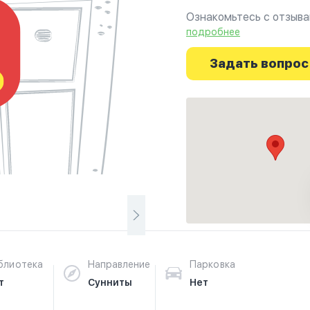
Ознакомьтесь с отзывам
фотографиях и узнайте
подробнее
начинается здесь.
Задать вопрос
блиотека
Направление
Парковка
т
Сунниты
Нет