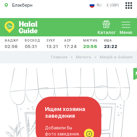
Блэкберн
RU
£ (GBP)
Каталог
Меню
ФАДЖР
ВОСХОД
ЗУХР
АСР
МАГРИБ
ИША
02:56
05:31
13:21
17:24
20:56
23:22
Главная
Мечеть
Masjid-e-Salaam
Ищем хозяина
заведения
Добавили бы
фото заведения..