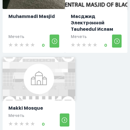
Muhammadi Masjid
Масджид
Электронной
Tauheedul Ислам
Мечеть
Мечеть
0
0
Makki Mosque
Мечеть
0