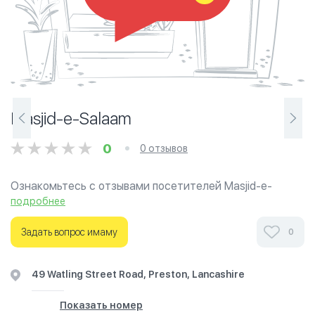
Masjid-e-Salaam
0
0 отзывов
Ознакомьтесь с отзывами посетителей Masjid-e-
Salaam в г.Блэкберн на фотографиях и узнайте о часах
подробнее
работы. Ваше духовное путешествие начинается
здесь.
Задать вопрос имаму
0
49 Watling Street Road, Preston, Lancashire
Показать номер