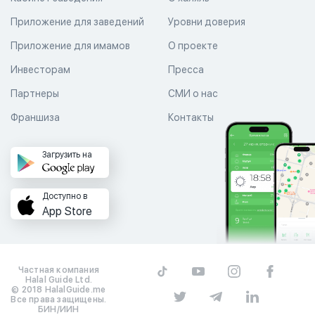
Приложение для заведений
Уровни доверия
Приложение для имамов
О проекте
Инвесторам
Пресса
Партнеры
СМИ о нас
Франшиза
Контакты
Загрузить на
Доступно в
App Store
Частная компания
Halal Guide Ltd.
© 2018 HalalGuide.me
Все права защищены.
БИН/ИИН