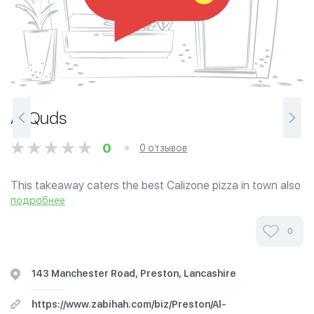
Al Quds
0
0 отзывов
This takeaway caters the best Calizone pizza in town also
beef and chicken steak on the grill. Established for many
подробнее
years with HMC Halal certificate.
0
143 Manchester Road, Preston, Lancashire
https://www.zabihah.com/biz/Preston/Al-