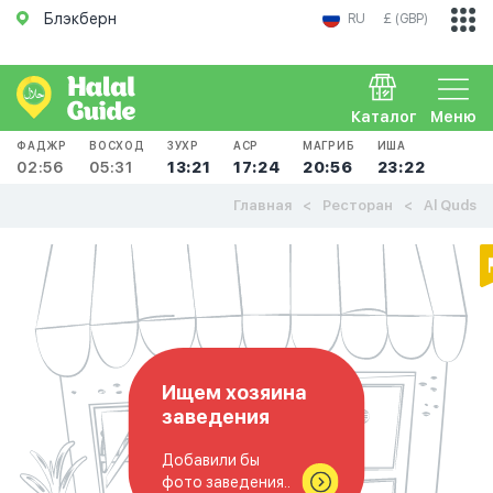
Блэкберн
RU
£ (GBP)
Каталог
Меню
ФАДЖР
ВОСХОД
ЗУХР
АСР
МАГРИБ
ИША
02:56
05:31
13:21
17:24
20:56
23:22
Главная
Ресторан
Al Quds
Ищем хозяина
заведения
Добавили бы
фото заведения..