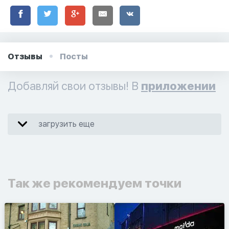
Отзывы
Посты
Добавляй свои отзывы! В
приложении
загрузить еще
Так же рекомендуем точки