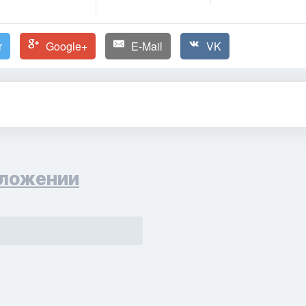
r
Google+
E-Mail
VK
ложении