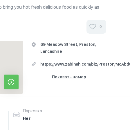
bring you hot fresh delicious food as quickly as
 a blend of tasty dishes from our succulent grilled
i peri sauces.
0
69 Meadow Street, Preston,
Lancashire
https://www.zabihah.com/biz/Preston/McAbd
Показать номер
Парковка
Нет