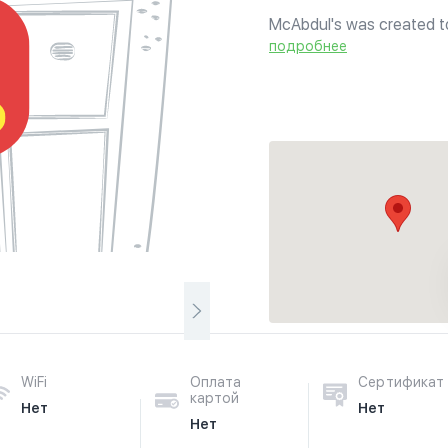
McAbdul's was created to 
possible. We have created
подробнее
chicken with awesome per
WiFi
Оплата
Сертификат
картой
Нет
Нет
Нет