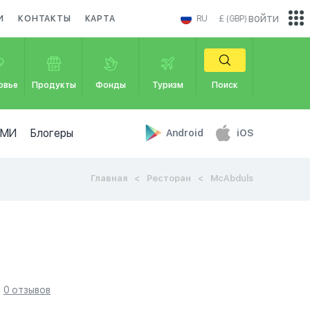
войти
И
КОНТАКТЫ
КАРТА
RU
£ (GBP)
овье
Продукты
Фонды
Туризм
Поиск
СМИ
Блогеры
Android
iOS
Главная
Ресторан
McAbduls
0 отзывов