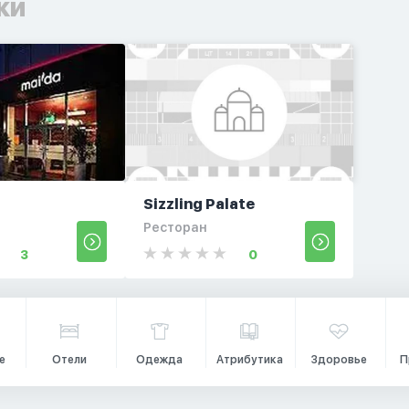
ки
Sizzling Palate
Ресторан
3
0
е
Отели
Одежда
Атрибутика
Здоровье
П