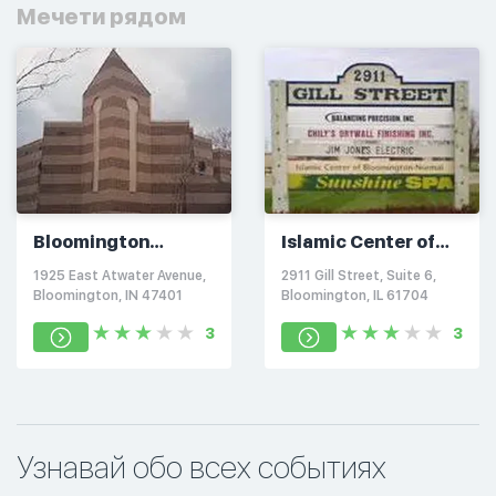
Мечети рядом
Bloomington
Islamic Center of
Islamic Center
Bloomington-
1925 East Atwater Avenue,
2911 Gill Street, Suite 6,
Normal
Bloomington, IN 47401
Bloomington, IL 61704
3
3
Узнавай обо всех событиях