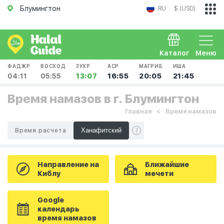
Блумингтон
RU
$ (USD)
Каталог
Меню
ФАДЖР
ВОСХОД
ЗУХР
АСР
МАГРИБ
ИША
04:11
05:55
13:07
16:55
20:05
21:45
Время намазов в г. Блумингтон
Главная
Время намазов
Время расчета
Направление на
Ближайшие
Киблу
мечети
Google
календарь
время намазов