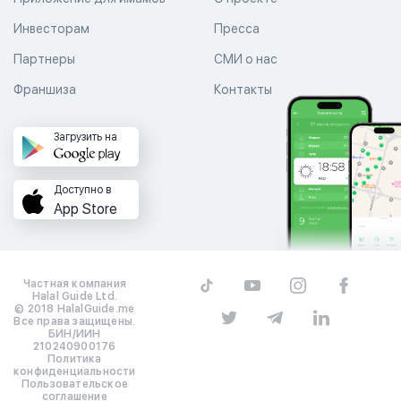
Инвесторам
Пресса
Партнеры
СМИ о нас
Франшиза
Контакты
Загрузить на
Доступно в
App Store
Частная компания
Halal Guide Ltd.
© 2018 HalalGuide.me
Все права защищены.
БИН/ИИН
210240900176
Политика
конфиденциальности
Пользовательское
соглашение