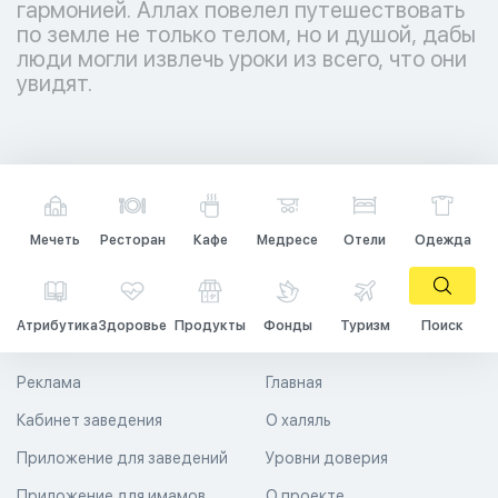
гармонией. Аллах повелел путешествовать
по земле не только телом, но и душой, дабы
люди могли извлечь уроки из всего, что они
увидят.
Мечеть
Ресторан
Кафе
Медресе
Отели
Одежда
Атрибутика
Здоровье
Продукты
Фонды
Туризм
Поиск
Реклама
Главная
Кабинет заведения
О халяль
Приложение для заведений
Уровни доверия
Приложение для имамов
О проекте