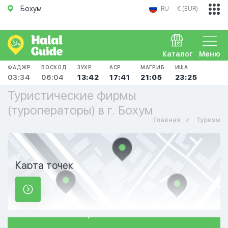
Бохум
RU
€ (EUR)
Каталог
Меню
ФАДЖР
ВОСХОД
ЗУХР
АСР
МАГРИБ
ИША
03:34
06:04
13:42
17:41
21:05
23:25
Туристические фирмы
(туроператоры) в г. Бохум
Главная
Туризм
Карта точек