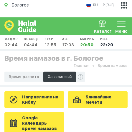
Бологое
RU
₽ (RUB)
Каталог
Меню
ФАДЖР
ВОСХОД
ЗУХР
АСР
МАГРИБ
ИША
02:44
04:44
12:55
17:03
20:50
22:20
Время намазов в г. Бологое
Главная
Время намазов
Время расчета
Направление на
Ближайшие
Киблу
мечети
Google
календарь
время намазов