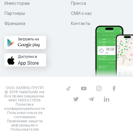
Инвесторам
Пресса
Партнеры
СМИ о нас
Франшиза
Контакты
Загрузить на
Доступно в
App Store
ООО ХАЛЯЛЬ ГРУПП
© 2018 HalalGuide.me
Все права защищены.
ИНН 1655317836
Политика
конфиденциальности
Пользовательское
соглашение
Правилами защиты
информации о
Пользователях