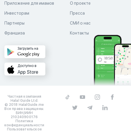
Приложение для имамов
О проекте
Инвесторам
Пресса
Партнеры
СМИ о нас
Франшиза
Контакты
Загрузить на
Доступно в
App Store
Частная компания
Halal Guide Ltd.
© 2018 HalalGuide.me
Все права защищены.
БИН/ИИН
210240900176
Политика
конфиденциальности
Пользовательское