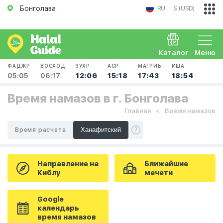
Бонголава
RU
$ (USD)
Каталог
Меню
ФАДЖР
ВОСХОД
ЗУХР
АСР
МАГРИБ
ИША
05:05
06:17
12:06
15:18
17:43
18:54
Время намазов в г. Бонголава
Главная
Время намазов
Время расчета
Направление на
Ближайшие
Киблу
мечети
Google
календарь
время намазов