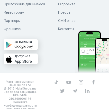
Приложение для имамов
О проекте
Инвесторам
Пресса
Партнеры
СМИ о нас
Франшиза
Контакты
Загрузить на
Доступно в
App Store
Частная компания
Halal Guide Ltd.
© 2018 HalalGuide.me
Все права защищены.
БИН/ИИН
210240900176
Политика
конфиденциальности