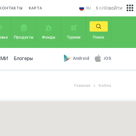
войти
КОНТАКТЫ
КАРТА
RU
$ (USD)
овье
Продукты
Фонды
Туризм
Поиск
СМИ
Блогеры
Android
iOS
Главная
Кибла